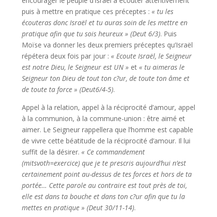
encourager le peuple d’Israël à écouter attentivement
puis à mettre en pratique ces préceptes :
« tu les
écouteras donc Israël et tu auras soin de les mettre en
pratique afin que tu sois heureux » (Deut 6/3)
. Puis
Moïse va donner les deux premiers préceptes qu’Israël
répétera deux fois par jour :
« Ecoute Israël, le Seigneur
est notre Dieu, le Seigneur est UN »
et
« tu aimeras le
Seigneur ton Dieu de tout ton c?ur, de toute ton âme et
de toute ta force » (Deut6/4-5)
.
Appel à la relation, appel à la réciprocité d’amour, appel
à la communion, à la commune-union : être aimé et
aimer. Le Seigneur rappellera que l’homme est capable
de vivre cette béatitude de la réciprocité d’amour. Il lui
suffit de la désirer.
« Ce commandement
(mitsvoth=exercice) que je te prescris aujourd’hui n’est
certainement point au-dessus de tes forces et hors de ta
portée… Cette parole au contraire est tout près de toi,
elle est dans ta bouche et dans ton c?ur afin que tu la
mettes en pratique » (Deut 30/11-14)
.