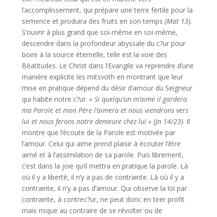
l’accomplissement, qui prépare une terre fertile pour la
semence et produira des fruits en son temps
(Mat 13).
S’ouvrir à plus grand que soi-même en soi-même,
descendre dans la profondeur abyssale du c?ur pour
boire à la source éternelle, telle est la voie des
Béatitudes. Le Christ dans l’Evangile va reprendre d’une
manière explicite les mitsvoth en montrant que leur
mise en pratique dépend du désir d’amour du Seigneur
qui habite notre c?ur.
« Si quelqu’un m’aime il gardera
ma Parole et mon Père l’aimera et nous viendrons vers
lui et nous ferons notre demeure chez lui » (Jn 14/23)
. Il
montre que l’écoute de la Parole est motivée par
l’amour. Celui qui aime prend plaisir à écouter l’être
aimé et à l’assimilation de sa parole. Puis librement,
c’est dans la joie qu’il mettra en pratique la parole. Là
où il y a liberté, il n’y a pas de contrainte. Là où il y a
contrainte, il n’y a pas d’amour. Qui observe la loi par
contrainte, à contrec?ur, ne peut donc en tirer profit
mais risque au contraire de se révolter ou de