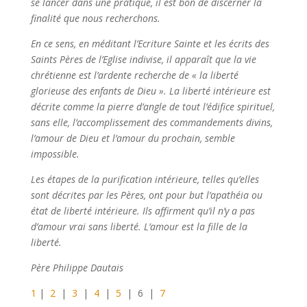
se lancer dans une pratique, il est bon de discerner la
finalité que nous recherchons.
En ce sens, en méditant l’Ecriture Sainte et les écrits des
Saints Pères de l’Eglise indivise, il apparaît que la vie
chrétienne est l’ardente recherche de « la liberté
glorieuse des enfants de Dieu ». La liberté intérieure est
décrite comme la pierre d’angle de tout l’édifice spirituel,
sans elle, l’accomplissement des commandements divins,
l’amour de Dieu et l’amour du prochain, semble
impossible.
Les étapes de la purification intérieure, telles qu’elles
sont décrites par les Pères, ont pour but l’apathéia ou
état de liberté intérieure. Ils affirment qu’il n’y a pas
d’amour vrai sans liberté. L’amour est la fille de la
liberté.
Père Philippe Dautais
1
|
2
|
3
|
4
|
5
| 6 |
7