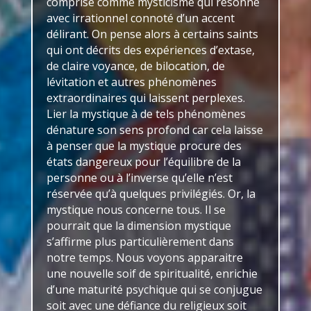
comprise comme mysticisme qui résonne
avec irrationnel connoté d’un accent
délirant. On pense alors à certains saints
qui ont décrits des expériences d’extase,
de claire voyance, de bilocation, de
lévitation et autres phénomènes
extraordinaires qui laissent perplexes.
Lier la mystique à de tels phénomènes
dénature son sens profond car cela laisse
à penser que la mystique procure des
états dangereux pour l’équilibre de la
personne ou à l’inverse qu’elle n’est
réservée qu’à quelques privilégiés. Or, la
mystique nous concerne tous. Il se
pourrait que la dimension mystique
s’affirme plus particulièrement dans
notre temps. Nous voyons apparaitre
une nouvelle soif de spiritualité, enrichie
d’une maturité psychique qui se conjugue
soit avec une défiance du religieux soit