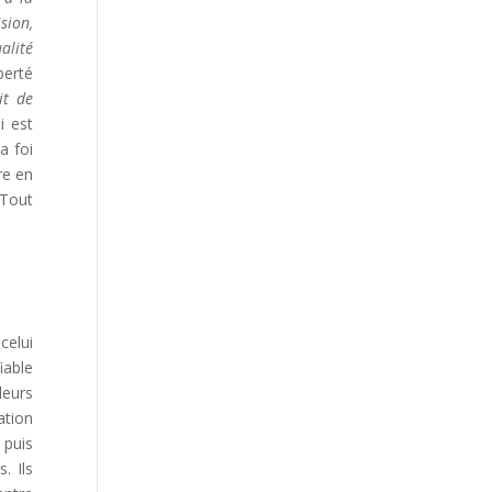
sion,
alité
berté
it de
i est
a foi
re en
 Tout
celui
iable
leurs
ation
 puis
. Ils