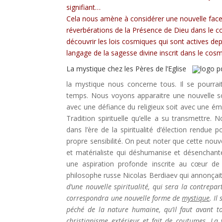
signifiant…
Cela nous amène à considérer une nouvelle facette 
réverbérations de la Présence de Dieu dans le 
découvrir les lois cosmiques qui sont actives depu
langage de la sagesse divine inscrit dans le cos
La mystique chez les Pères de l’Eglise
la mystique nous concerne tous. Il se pourrai
temps. Nous voyons apparaitre une nouvelle soif
avec une défiance du religieux soit avec une éman
Tradition spirituelle qu’elle a su transmettre.
dans l’ère de la spiritualité d’élection rendue 
propre sensibilité. On peut noter que cette nouve
et matérialiste qui déshumanise et désenchant
une aspiration profonde inscrite au cœur de 
philosophe russe Nicolas Berdiaev qui annonçai
d’une nouvelle spiritualité, qui sera la contrep
correspondra une nouvelle forme de
mystique
. I
péché de la nature humaine, qu’il faut avant t
christianisme extérieur et fait de coutumes. La