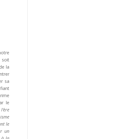
notre
 soit
de la
ntrer
er sa
fiant
prime
ar le
l’ère
nisme
nt le
ur un
 à la