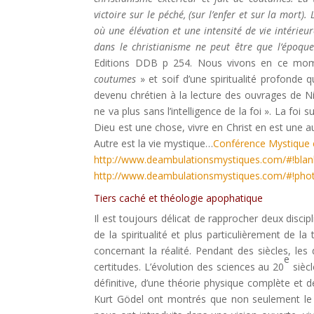
victoire sur le péché, (sur l’enfer et sur la mort
où une élévation et une intensité de vie intérieu
dans le christianisme ne peut être que l’époque
Editions DDB p 254. Nous vivons en ce momen
coutumes
» et soif d’une spiritualité profonde 
devenu chrétien à la lecture des ouvrages de Nic
ne va plus sans l’intelligence de la foi ». La foi 
Dieu est une chose, vivre en Christ en est une au
Autre est la vie mystique…
Conférence Mystique 
http://www.deambulationsmystiques.com/#!blan
http://www.deambulationsmystiques.com/#!pho
Tiers caché et théologie apophatique
Il est toujours délicat de rapprocher deux discip
de la spiritualité et plus particulièrement de la
concernant la réalité. Pendant des siècles, le
e
certitudes. L’évolution des sciences au 20
siècl
définitive, d’une théorie physique complète et 
Kurt Gödel ont montrés que non seulement le f