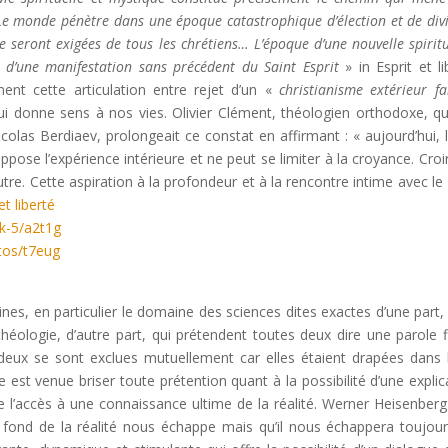
). Le monde pénètre dans une époque catastrophique d’élection et de divi
re seront exigées de tous les chrétiens… L’époque d’une nouvelle spiritu
 d’une manifestation sans précédent du Saint Esprit
» in Esprit et li
t cette articulation entre rejet d’un «
christianisme extérieur fa
qui donne sens à nos vies. Olivier Clément, théologien orthodoxe, qu
olas Berdiaev, prolongeait ce constat en affirmant : « aujourd’hui, l
suppose l’expérience intérieure et ne peut se limiter à la croyance. Croi
tre. Cette aspiration à la profondeur et à la rencontre intime avec le
et liberté
k-5/a2t1g
tos/t7eug
lines, en particulier le domaine des sciences dites exactes d’une part, 
 théologie, d’autre part, qui prétendent toutes deux dire une parole f
s deux se sont exclues mutuellement car elles étaient drapées dans 
e est venue briser toute prétention quant à la possibilité d’une explic
de l’accès à une connaissance ultime de la réalité. Werner Heisenberg
ond de la réalité nous échappe mais qu’il nous échappera toujours