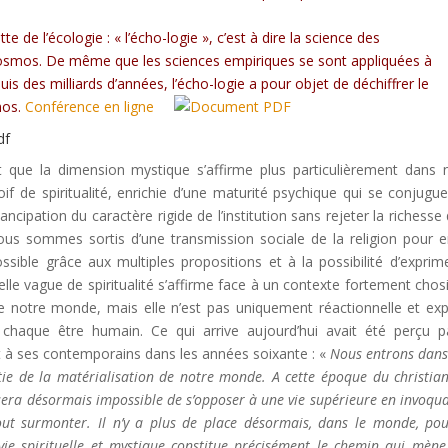
de l’écologie : « l’écho-logie », c’est à dire la science des
cosmos. De même que les sciences empiriques se sont appliquées à
is des milliards d’années, l’écho-logie a pour objet de déchiffrer le
mos.
Conférence en ligne
t que la dimension mystique s’affirme plus particulièrement dans 
 de spiritualité, enrichie d’une maturité psychique qui se conjugue
cipation du caractère rigide de l’institution sans rejeter la richesse 
 Nous sommes sortis d’une transmission sociale de la religion pour e
possible grâce aux multiples propositions et à la possibilité d’exprim
lle vague de spiritualité s’affirme face à un contexte fortement chosi
e notre monde, mais elle n’est pas uniquement réactionnelle et ex
chaque être humain. Ce qui arrive aujourd’hui avait été perçu p
t à ses contemporains dans les années soixante : «
Nous entrons dans 
artie de la matérialisation de notre monde. A cette époque du christia
l sera désormais impossible de s’opposer à une vie supérieure en invoqua
out surmonter. Il n’y a plus de place désormais, dans le monde, po
 vie spirituelle et mystique constitue précisément le chemin qui mène